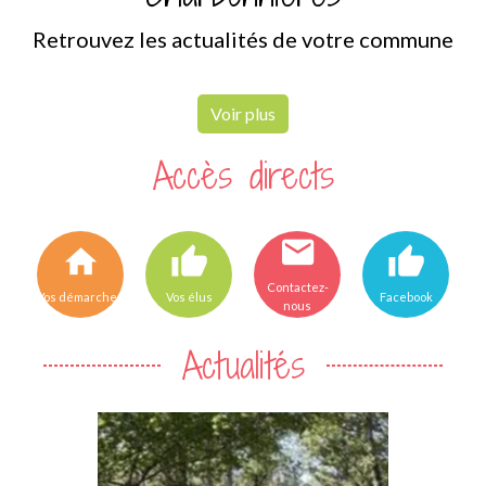
Retrouvez les actualités de votre commune
Voir plus
Accès directs
email
home
thumb_up
thumb_up
Contactez-
Vos démarches
Vos élus
Facebook
nous
Actualités