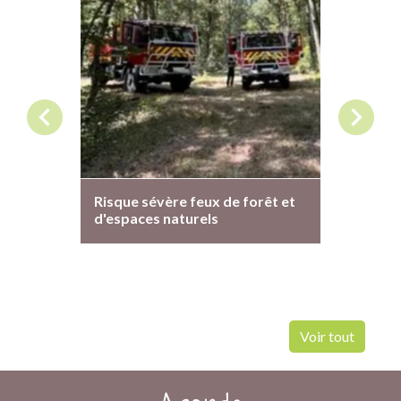
chevron_left
chevron_right
Risque sévère feux de forêt et
Fermetu
d'espaces naturels
Le Secré
fermé du
août inc
Voir tout