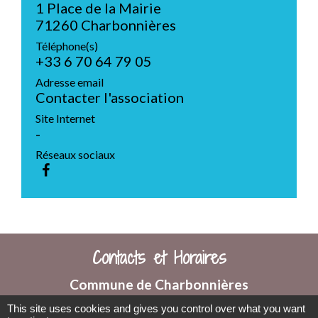
1 Place de la Mairie
71260 Charbonnières
Téléphone(s)
+33 6 70 64 79 05
Adresse email
Contacter l'association
Site Internet
-
Réseaux sociaux
Contacts et Horaires
Commune de Charbonnières
1 Place de la Mairie
This site uses cookies and gives you control over what you want