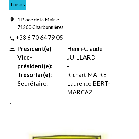
Loisirs
1 Place de la Mairie
location_on
71260 Charbonnières
+33 6 70 64 79 05
phone
Président(e):
Henri-Claude
people
Vice-
JUILLARD
président(e):
-
Trésorier(e):
Richart MAIRE
Secrétaire:
Laurence BERT-
MARCAZ
-