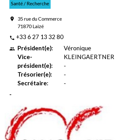
Santé / Recherche
35 rue du Commerce
location_on
71870 Laizé
+33 6 27 13 32 80
phone
Président(e):
Véronique
people
Vice-
KLEINGAERTNER
président(e):
-
Trésorier(e):
-
Secrétaire:
-
-