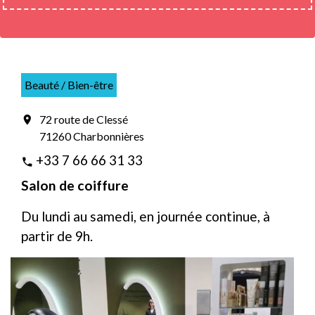
Beauté / Bien-être
72 route de Clessé
location_on
71260 Charbonnières
+33 7 66 66 31 33
phone
Salon de coiffure
Du lundi au samedi, en journée continue, à
partir de 9h.