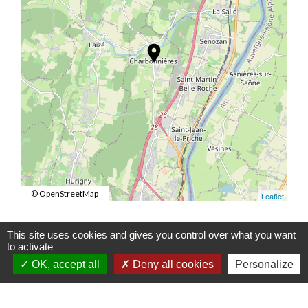
location_on
© OpenStreetMap
Leaflet
This site uses cookies and gives you control over what you want
to activate
Contacts et Horaires
OK, accept all
Deny all cookies
Personalize
Commune de Charbonnières
1 Place de la Mairie