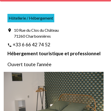
Hôtellerie / Hébergement
10 Rue du Clos du Château
location_on
71260 Charbonnières
+33 6 66 42 74 52
phone
Hébergement touristique et professionnel
Ouvert toute l'année