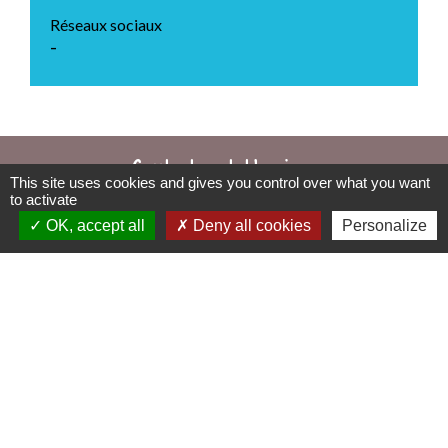
Réseaux sociaux
-
Contacts et Horaires
This site uses cookies and gives you control over what you want
to activate
Commune de Charbonnières
OK, accept all
Deny all cookies
Personalize
1 Place de la Mairie
71260 Charbonnières - FRANCE
+33 3 85 36 91 90
Contact par formulaire
Horaires d'ouverture au public
Les mercredis et vendredis de 8h à 12h
mairie@charbonnieres71.fr