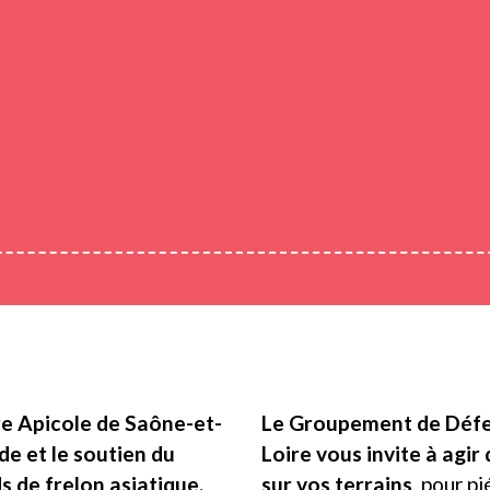
e Apicole de Saône-et-
Le Groupement de Défen
e et le soutien du
Loire vous invite à agir
s de frelon asiatique.
sur vos terrains
, pour p