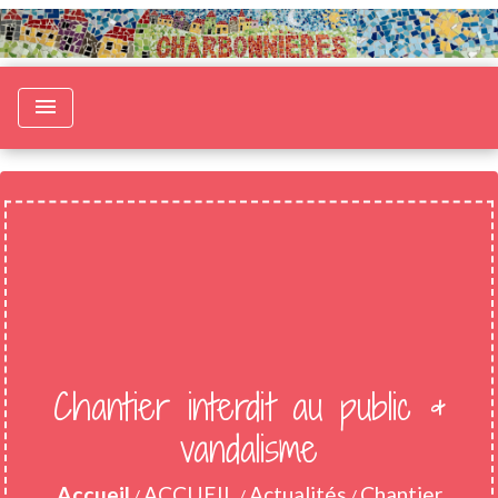
menu
Chantier interdit au public &
vandalisme
Accueil
ACCUEIL
Actualités
Chantier
/
/
/