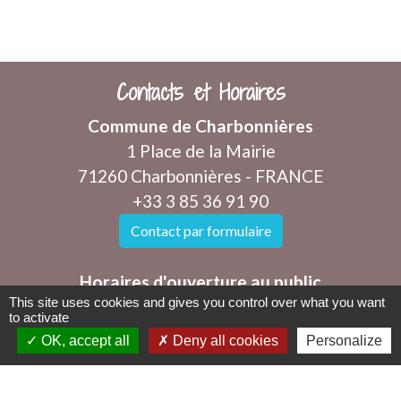
Contacts et Horaires
Commune de Charbonnières
1 Place de la Mairie
71260 Charbonnières - FRANCE
+33 3 85 36 91 90
Contact par formulaire
Horaires d'ouverture au public
This site uses cookies and gives you control over what you want
Les mercredis et vendredis de 8h à 12h
to activate
mairie@charbonnieres71.fr
OK, accept all
Deny all cookies
Personalize