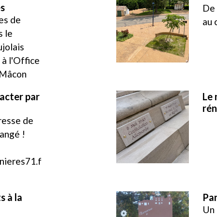
es
De 
es de
au 
 le
jolais
 à l'Office
 Mâcon
acter par
Le
ré
dresse de
angé !
nieres71.f
s à la
Pan
Un 