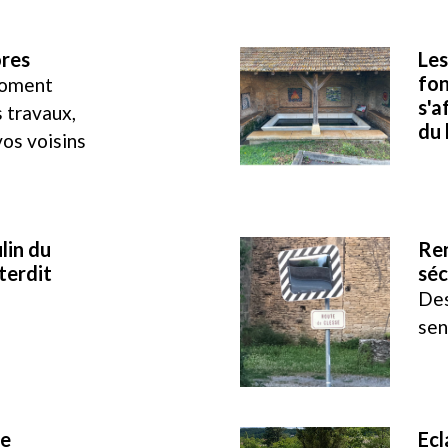
ores
Les
fo
moment
s'a
s travaux,
du 
vos voisins
lin du
Re
nterdit
séc
Des
sen
de
Ecl