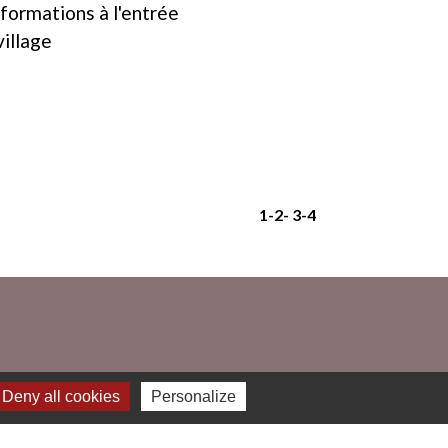
nformations à l'entrée
village
1
-2
-
3
-4
Deny all cookies
Personalize