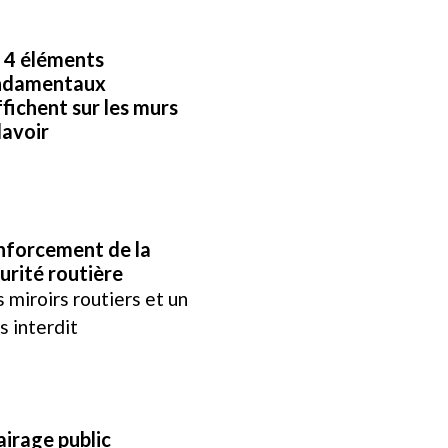
 4 éléments
ndamentaux
ffichent sur les murs
lavoir
nforcement de la
urité routière
 miroirs routiers et un
s interdit
airage public