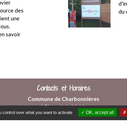
nvier
d'i
 source des
du 
ient une
tous.
en savoir
Contacts et Horaires
Commune de Charbonnières
1 Place de la Mairie
 control over what you want to activate
OK, accept all
71260 Charbonnières - FRANCE
+33 3 85 36 91 90