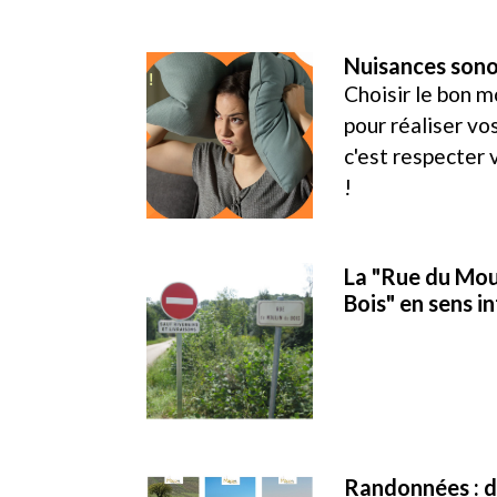
Nuisances son
Choisir le bon 
pour réaliser vo
c'est respecter 
!
La "Rue du Mou
Bois" en sens i
Randonnées : 