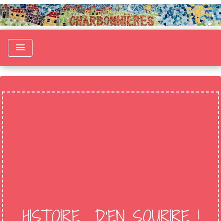
menu
HISTOIRE... D'EN SOURIRE !