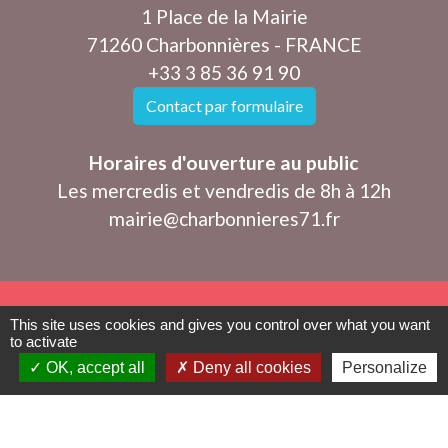
1 Place de la Mairie
71260 Charbonnières - FRANCE
+33 3 85 36 91 90
Contact par formulaire
Horaires d'ouverture au public
Les mercredis et vendredis de 8h à 12h
mairie@charbonnieres71.fr
Mentions légales
-
Politique de confidentialité
-
This site uses cookies and gives you control over what you want
to activate
Accessibilité
-
Plan du site
-
OK, accept all
Deny all cookies
Personalize
Gestion des cookies