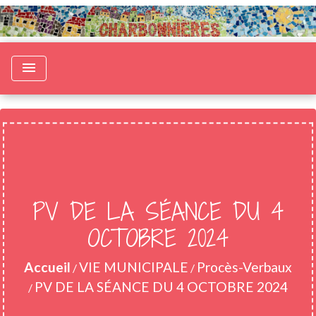
menu
PV DE LA SÉANCE DU 4
OCTOBRE 2024
Accueil
VIE MUNICIPALE
Procès-Verbaux
/
/
PV DE LA SÉANCE DU 4 OCTOBRE 2024
/