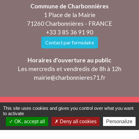
Commune de Charbonnières
1 Place de la Mairie
71260 Charbonnières - FRANCE
+33 3 85 36 91 90
Contact par formulaire
Horaires d'ouverture au public
Les mercredis et vendredis de 8h à 12h
mairie@charbonnieres71.fr
This site uses cookies and gives you control over what you want
Mentions légales
-
Politique de confidentialité
-
to activate
OK, accept all
Deny all cookies
Personalize
Accessibilité
-
Plan du site
-
Gestion des cookies