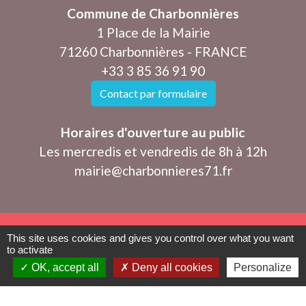
Commune de Charbonnières
1 Place de la Mairie
71260 Charbonnières - FRANCE
+33 3 85 36 91 90
Contact par formulaire
Horaires d'ouverture au public
Les mercredis et vendredis de 8h à 12h
mairie@charbonnieres71.fr
This site uses cookies and gives you control over what you want
Mentions légales
-
Politique de confidentialité
-
to activate
OK, accept all
Deny all cookies
Personalize
Accessibilité
-
Plan du site
-
Gestion des cookies