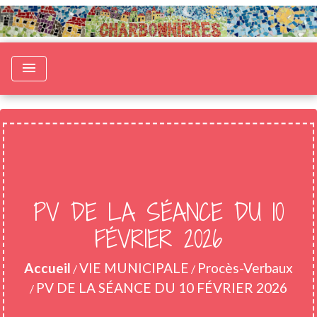
menu
PV DE LA SÉANCE DU 10
FÉVRIER 2026
Accueil
VIE MUNICIPALE
Procès-Verbaux
/
/
PV DE LA SÉANCE DU 10 FÉVRIER 2026
/