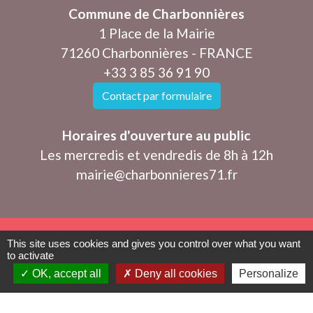
Commune de Charbonnières
1 Place de la Mairie
71260 Charbonnières - FRANCE
+33 3 85 36 91 90
Contact par formulaire
Horaires d'ouverture au public
Les mercredis et vendredis de 8h à 12h
mairie@charbonnieres71.fr
This site uses cookies and gives you control over what you want
Mentions légales
-
Politique de confidentialité
-
to activate
OK, accept all
Deny all cookies
Personalize
Accessibilité
-
Plan du site
-
Gestion des cookies