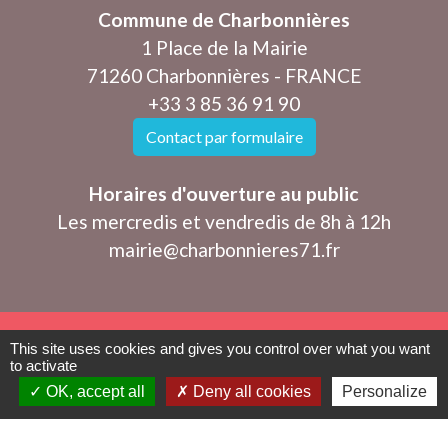
Commune de Charbonnières
1 Place de la Mairie
71260 Charbonnières - FRANCE
+33 3 85 36 91 90
Contact par formulaire
Horaires d'ouverture au public
Les mercredis et vendredis de 8h à 12h
mairie@charbonnieres71.fr
This site uses cookies and gives you control over what you want
Mentions légales
-
Politique de confidentialité
-
to activate
OK, accept all
Deny all cookies
Personalize
Accessibilité
-
Plan du site
-
Gestion des cookies