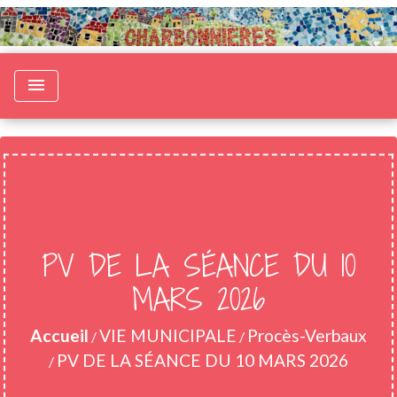
menu
PV DE LA SÉANCE DU 10
MARS 2026
Accueil
VIE MUNICIPALE
Procès-Verbaux
/
/
PV DE LA SÉANCE DU 10 MARS 2026
/