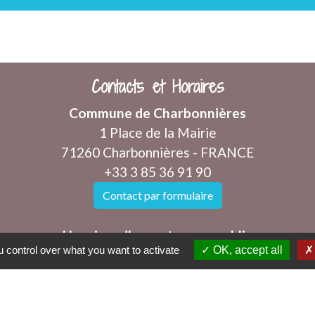
Contacts et Horaires
Commune de Charbonnières
1 Place de la Mairie
71260 Charbonnières - FRANCE
+33 3 85 36 91 90
Contact par formulaire
Horaires d'ouverture au public
 control over what you want to activate
OK, accept all
Les mercredis et vendredis de 8h à 12h
mairie@charbonnieres71.fr