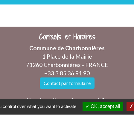
Contacts et Horaires
Commune de Charbonnières
1 Place de la Mairie
71260 Charbonnières - FRANCE
+33 3 85 36 91 90
Contact par formulaire
Horaires d'ouverture au public
 control over what you want to activate
OK, accept all
Les mercredis et vendredis de 8h à 12h
mairie@charbonnieres71.fr